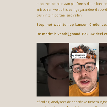
Stop met betalen aan platforms die je kansen 
‘misschien wel’; dit is een gegarandeerd voord
cash in zijn portaal ziet vallen.
Stop met wachten op kansen. Creëer ze. 
De markt is voorbijgaand. Pak uw deel va
afleiding. Analyseer de specifieke uitbetaling