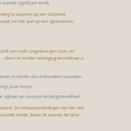
 waarde significant wordt.
ndenlang te wachten op een zeldzame
n staat om het spel op een agressievere,
rm biedt een reeks ongedwongen stort- en
 – direct en zonder vertraging beschikbaar is.
rnemen in minder dan driehonderd seconden.
t volgt jouw tempo.
 signaal van serieuze betalingsbereidheid.
volume. De herlaadaanbiedingen zijn hier niet
esvolle streak. Benut de waarde die deze