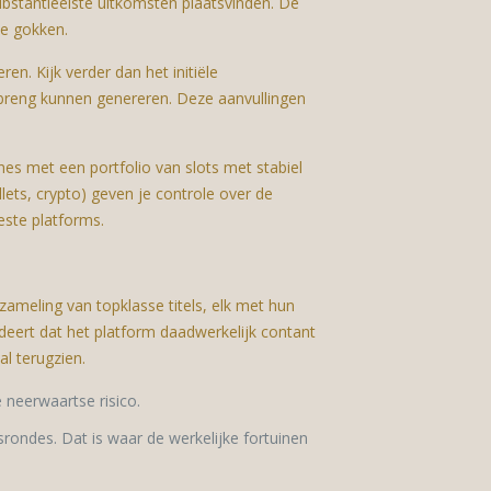
substantieelste uitkomsten plaatsvinden. De
ve gokken.
. Kijk verder dan het initiële
inbreng kunnen genereren. Deze aanvullingen
es met een portfolio van slots met stabiel
llets, crypto) geven je controle over de
beste platforms.
zameling van topklasse titels, elk met hun
deert dat het platform daadwerkelijk contant
al terugzien.
 neerwaartse risico.
srondes. Dat is waar de werkelijke fortuinen