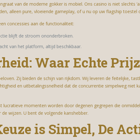
graat van de moderne gokker is mobiel. Ons casino is niet slechts ‘a
en, alleen pure, vloeiende gameplay, of u nu op uw flagship toestel of
een concessies aan de functionaliteit:
ctie blijft de stroom ononderbroken.
acht van het platform, altijd beschikbaar.
heid: Waar Echte Prijz
eloven. Zij bieden de schijn van rijkdom. Wij leveren de feitelijke, tas
htigheid en uitbetalingssnelheid dat de concurrentie simpelweg niet k
meest lucratieve momenten worden door degenen gegrepen die onmiddel
or de wijzen. U bent de volgende kanshebber.
euze is Simpel, De Acti