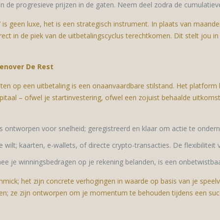
 de progresieve prijzen in de gaten. Neem deel zodra de cumulatieve
e’ is geen luxe, het is een strategisch instrument. In plaats van maa
rect in de piek van de uitbetalingscyclus terechtkomen. Dit stelt jou i
genover De Rest
wachten op een uitbetaling is een onaanvaardbare stilstand. Het platfo
taal – ofwel je startinvestering, ofwel een zojuist behaalde uitkomst
is ontworpen voor snelheid; geregistreerd en klaar om actie te onde
 wilt; kaarten, e-wallets, of directe crypto-transacties. De flexibilitei
 je winningsbedragen op je rekening belanden, is een onbetwistbaar
immick; het zijn concrete verhogingen in waarde op basis van je speel
gen; ze zijn ontworpen om je momentum te behouden tijdens een succ