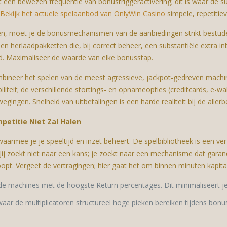
et een bewezen frequentie van bonustriggeractivering; dit is waar de 
Bekijk het actuele spelaanbod van OnlyWin Casino
simpele, repetitie
, moet je de bonusmechanismen van de aanbiedingen strikt bestuderen
en herlaadpakketten die, bij correct beheer, een substantiële extra 
nd. Maximaliseer de waarde van elke bonusstap.
mbineer het spelen van de meest agressieve, jackpot-gedreven machin
biliteit; de verschillende stortings- en opnameopties (creditcards, e-wa
wegingen. Snelheid van uitbetalingen is een harde realiteit bij de aller
etitie Niet Zal Halen
armee je je speeltijd en inzet beheert. De spelbibliotheek is een ver
 Jij zoekt niet naar een kans; je zoekt naar een mechanisme dat garan
oopt. Vergeet de vertragingen; hier gaat het om binnen minuten kapita
 de machines met de hoogste Return percentages. Dit minimaliseert je
 waar de multiplicatoren structureel hoge pieken bereiken tijdens bonu