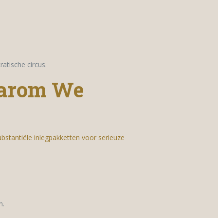
tische circus.
aarom We
substantiële inlegpakketten voor serieuze
n.