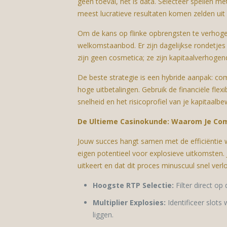
geen toeval, het is data. Selecteer spellen m
meest lucratieve resultaten komen zelden uit
Om de kans op flinke opbrengsten te verhogen
welkomstaanbod. Er zijn dagelijkse rondetjes 
zijn geen cosmetica; ze zijn kapitaalverhoge
De beste strategie is een hybride aanpak: co
hoge uitbetalingen. Gebruik de financiële flexi
snelheid en het risicoprofiel van je kapitaalbe
De Ultieme Casinokunde: Waarom Je Comp
Jouw succes hangt samen met de efficiëntie wa
eigen potentieel voor explosieve uitkomsten.
uitkeert en dat dit proces minuscuul snel verl
Hoogste RTP Selectie:
Filter direct op
Multiplier Explosies:
Identificeer slots
liggen.