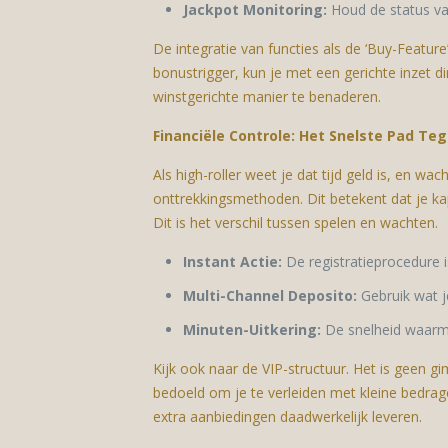
Jackpot Monitoring:
Houd de status van
De integratie van functies als de ‘Buy-Featur
bonustrigger, kun je met een gerichte inzet di
winstgerichte manier te benaderen.
Financiële Controle: Het Snelste Pad Te
Als high-roller weet je dat tijd geld is, en 
onttrekkingsmethoden. Dit betekent dat je kapi
Dit is het verschil tussen spelen en wachten.
Instant Actie:
De registratieprocedure 
Multi-Channel Deposito:
Gebruik wat je
Minuten-Uitkering:
De snelheid waarmee
Kijk ook naar de VIP-structuur. Het is geen g
bedoeld om je te verleiden met kleine bedra
extra aanbiedingen daadwerkelijk leveren.