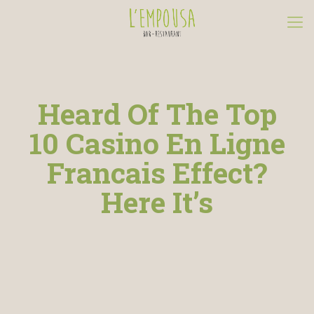
Heard Of The Top
10 Casino En Ligne
Francais Effect?
Here It’s