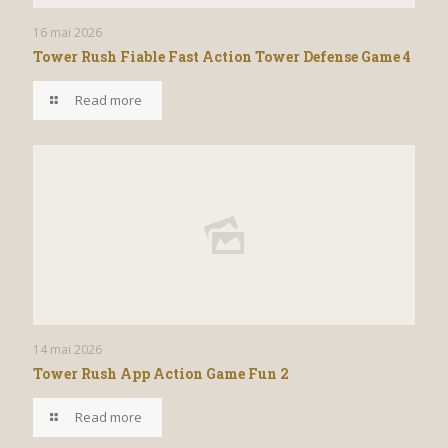
16 mai 2026
Tower Rush Fiable Fast Action Tower Defense Game 4
Read more
14 mai 2026
Tower Rush App Action Game Fun 2
Read more