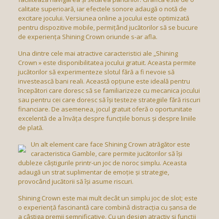
calitate superioară, iar efectele sonore adaugă o notă de
excitare jocului. Versiunea online a jocului este optimizată
pentru dispozitive mobile, permițând jucătorilor să se bucure
de experiența Shining Crown oriunde s-ar afla.
Una dintre cele mai atractive caracteristici ale „Shining
Crown » este disponibilitatea jocului gratuit. Aceasta permite
jucătorilor să experimenteze slotul fără a fi nevoie să
investească bani reali. Această opțiune este ideală pentru
începători care doresc să se familiarizeze cu mecanica jocului
sau pentru cei care doresc să își testeze strategiile fără riscuri
financiare. De asemenea, jocul gratuit oferă o oportunitate
excelentă de a învăța despre funcțiile bonus și despre liniile
de plată.
Un alt element care face Shining Crown atrăgător este
caracteristica Gamble, care permite jucătorilor să își
dubleze câștigurile printr-un joc de noroc simplu. Aceasta
adaugă un strat suplimentar de emoție și strategie,
provocând jucătorii să își asume riscuri.
Shining Crown este mai mult decât un simplu joc de slot; este
o experiență fascinantă care combină distracția cu șansa de
a câștiga premii semnificative. Cu un design atractiv și funcții