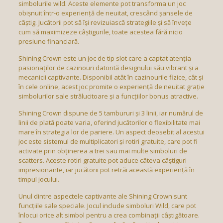
simbolurile wild. Aceste elemente pot transforma un joc
obișnuit într-o experiență de neuitat, crescând șansele de
câștig. Jucătorii pot să își revizuiască strategiile și să învețe
cum să maximizeze câștigurile, toate acestea fără nicio
presiune financiară.
Shining Crown este un joc de tip slot care a captat atenția
pasionaților de cazinouri datorită designului său vibrant și a
mecanicii captivante. Disponibil atât în cazinourile fizice, cât și
în cele online, acest joc promite o experiență de neuitat grație
simbolurilor sale strălucitoare și a funcțiilor bonus atractive.
Shining Crown dispune de 5 tambururi și 3 linii, iar numărul de
linii de plată poate varia, oferind jucătorilor o flexibilitate mai
mare în strategia lor de pariere. Un aspect deosebit al acestui
joc este sistemul de multiplicatori și rotiri gratuite, care pot fi
activate prin obținerea a trei sau mai multe simboluri de
scatters. Aceste rotiri gratuite pot aduce câteva câștiguri
impresionante, iar jucătorii pot retrăi această experiență în
timpul jocului.
Unul dintre aspectele captivante ale Shining Crown sunt
funcțiile sale speciale. Jocul include simboluri Wild, care pot
înlocui orice alt simbol pentru a crea combinații câștigătoare.