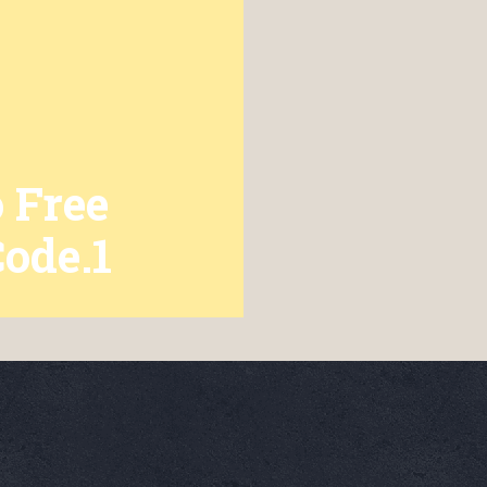
 Free
ode.1