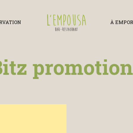
RVATION
À EMPO
itz promotio