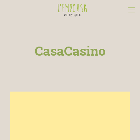
CasaCasino