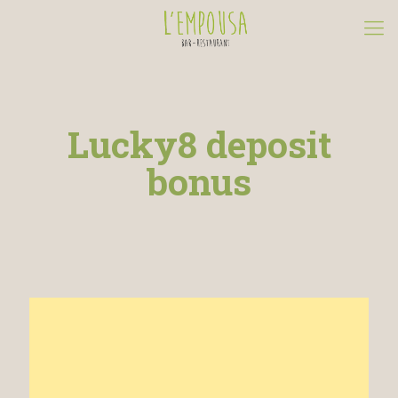
Lucky8 deposit
bonus