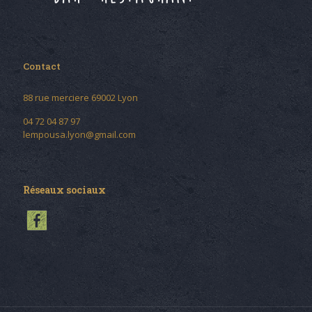
Contact
88 rue merciere 69002 Lyon
04 72 04 87 97
lempousa.lyon@gmail.com
Réseaux sociaux