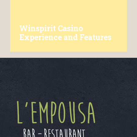
Winspirit Casino
Experience and Features