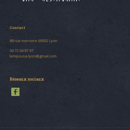
Contact
88 rue merciere 69002 Lyon
04 72 04 87 97
lempousa.lyon@gmail.com
Réseaux sociaux