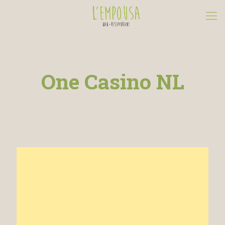
One Casino NL