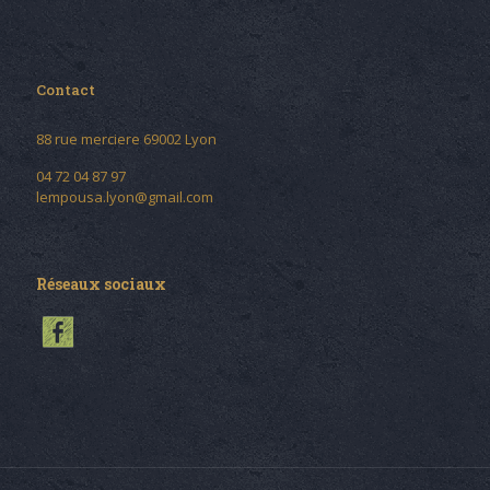
Contact
88 rue merciere 69002 Lyon
04 72 04 87 97
lempousa.lyon@gmail.com
Réseaux sociaux