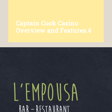
Captain Cook Casino
Overview and Features.4