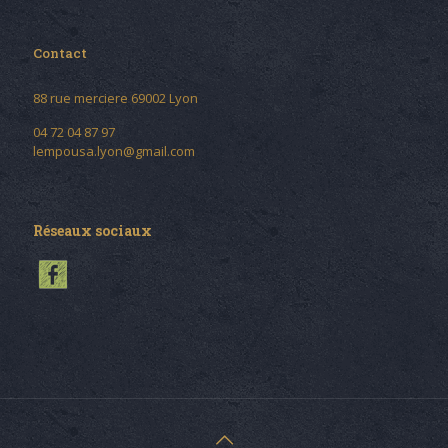
Contact
88 rue merciere 69002 Lyon
04 72 04 87 97
lempousa.lyon@gmail.com
Réseaux sociaux