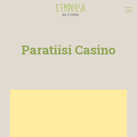
Paratiisi Casino