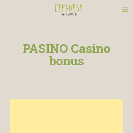
PASINO Casino
bonus