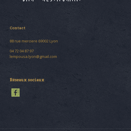
Contact
88 rue merciere 69002 Lyon
04 72 04 87 97
lempousa.lyon@gmail.com
Réseaux sociaux