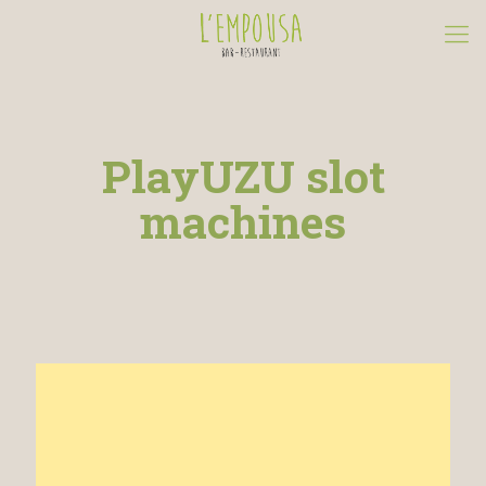
PlayUZU slot
machines