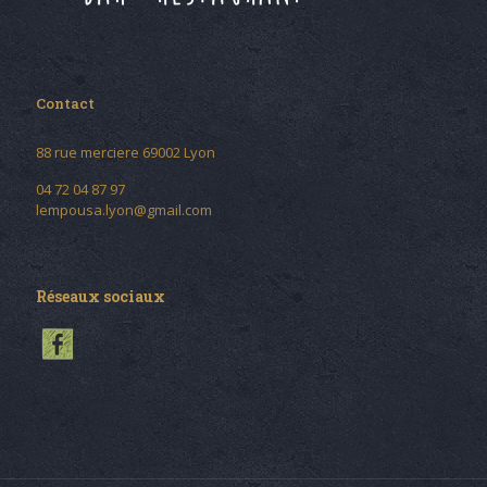
Contact
88 rue merciere 69002 Lyon
04 72 04 87 97
lempousa.lyon@gmail.com
Réseaux sociaux