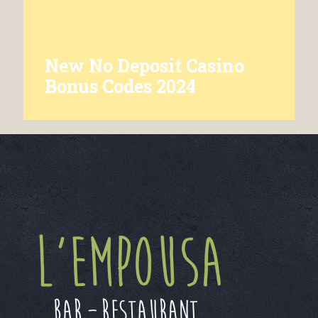
New No Deposit Casino
Bonus Codes 2024