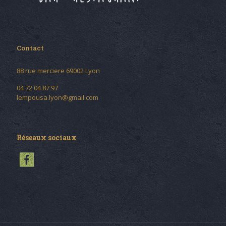
Contact
88 rue merciere 69002 Lyon
04 72 04 87 97
lempousa.lyon@gmail.com
Réseaux sociaux