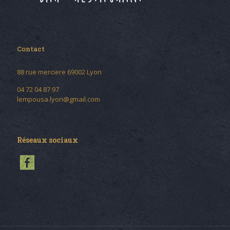
Contact
88 rue merciere 69002 Lyon
04 72 04 87 97
lempousa.lyon@gmail.com
Réseaux sociaux