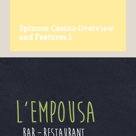
Spinson Casino Overview
and Features.1