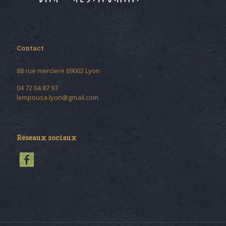
Contact
88 rue merciere 69002 Lyon
04 72 04 87 97
lempousa.lyon@gmail.com
Réseaux sociaux