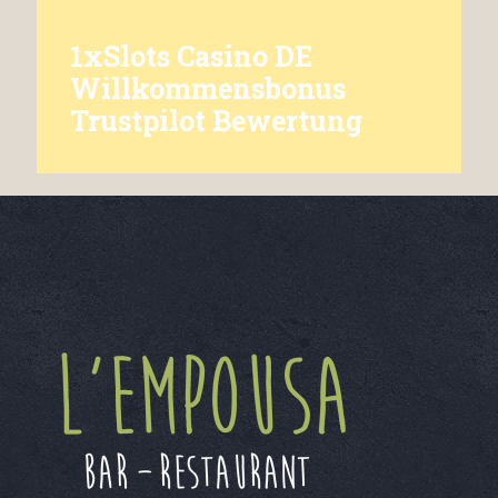
1xSlots Casino DE
Willkommensbonus
Trustpilot Bewertung