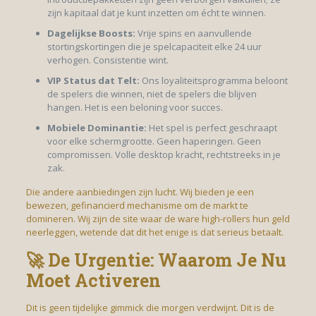
zijn kapitaal dat je kunt inzetten om écht te winnen.
Dagelijkse Boosts:
Vrije spins en aanvullende
stortingskortingen die je spelcapaciteit elke 24 uur
verhogen. Consistentie wint.
VIP Status dat Telt:
Ons loyaliteitsprogramma beloont
de spelers die winnen, niet de spelers die blijven
hangen. Het is een beloning voor succes.
Mobiele Dominantie:
Het spel is perfect geschraapt
voor elke schermgrootte. Geen haperingen. Geen
compromissen. Volle desktop kracht, rechtstreeks in je
zak.
Die andere aanbiedingen zijn lucht. Wij bieden je een
bewezen, gefinancierd mechanisme om de markt te
domineren. Wij zijn de site waar de ware high-rollers hun geld
neerleggen, wetende dat dit het enige is dat serieus betaalt.
🚀 De Urgentie: Waarom Je Nu
Moet Activeren
Dit is geen tijdelijke gimmick die morgen verdwijnt. Dit is de