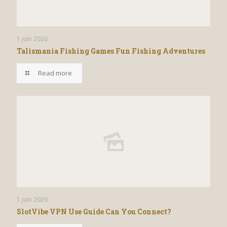
1 juin 2026
Talismania Fishing Games Fun Fishing Adventures
Read more
1 juin 2026
SlotVibe VPN Use Guide Can You Connect?