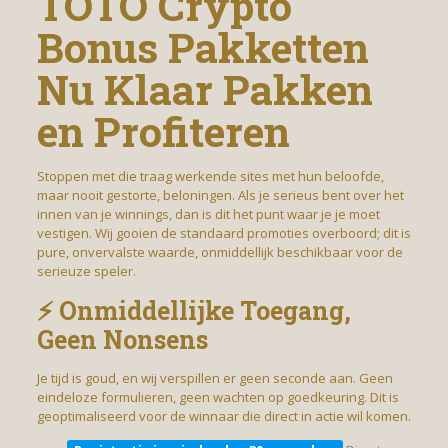
TOTO Crypto
Bonus Pakketten
Nu Klaar Pakken
en Profiteren
Stoppen met die traag werkende sites met hun beloofde,
maar nooit gestorte, beloningen. Als je serieus bent over het
innen van je winnings, dan is dit het punt waar je je moet
vestigen. Wij gooien de standaard promoties overboord; dit is
pure, onvervalste waarde, onmiddellijk beschikbaar voor de
serieuze speler.
⚡ Onmiddellijke Toegang,
Geen Nonsens
Je tijd is goud, en wij verspillen er geen seconde aan. Geen
eindeloze formulieren, geen wachten op goedkeuring. Dit is
geoptimaliseerd voor de winnaar die direct in actie wil komen.