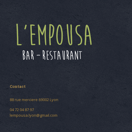
Contact
88 rue merciere 69002 Lyon
04 72 04 87 97
lempousa.lyon@gmail.com