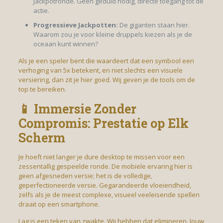
jackpotronde. Geen geduld nodig, directe toegang tot de
actie.
Progressieve Jackpotten:
De giganten staan hier.
Waarom zou je voor kleine druppels kiezen als je de
oceaan kunt winnen?
Als je een speler bent die waardeert dat een symbool een
verhoging van 5x betekent, en niet slechts een visuele
versiering, dan zit je hier goed. Wij geven je de tools om de
top te bereiken.
📱 Immersie Zonder
Compromis: Prestatie op Elk
Scherm
Je hoeft niet langer je dure desktop te missen voor een
zessentallig gespeelde ronde. De mobiele ervaring hier is
geen afgesneden versie; het is de volledige,
geperfectioneerde versie. Gegarandeerde vloeiendheid,
zelfs als je de meest complexe, visueel veeleisende spellen
draait op een smartphone.
Lag is een teken van zwakte. Wij hebben dat elimineren. Jouw