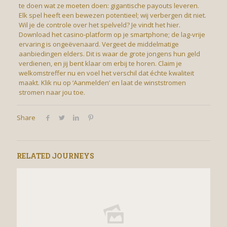
te doen wat ze moeten doen: gigantische payouts leveren.
Elk spel heeft een bewezen potentieel; wij verbergen dit niet.
Wil je de controle over het spelveld? Je vindt het hier.
Download het casino-platform op je smartphone; de lag-vrije
ervaring is ongeëvenaard. Vergeet de middelmatige
aanbiedingen elders. Dit is waar de grote jongens hun geld
verdienen, en jij bent klaar om erbij te horen. Claim je
welkomstreffer nu en voel het verschil dat échte kwaliteit
maakt. Klik nu op ‘Aanmelden’ en laat de winststromen
stromen naar jou toe.
Share
RELATED JOURNEYS