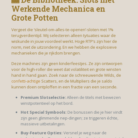
Werkende Mechanica en
Grote Potten
Vergeet die ‘sleutel-om-alles-te-openen’-sloten met 1%
terugverdientijd. Wij selecteren alleen tytuaties waar de
wiskunde in jouw voordeel werkt. Hoge RTP’s zijn hier de
norm, niet de uitzondering. En we hebben de explosieve
mechanieken die je rijkdom brengen.
Deze machines zijn geen kinderfeestjes. Ze zijn ontworpen
voor de high-roller die weet dat volatiliteit en grote winsten
hand in hand gaan. Zoek naar de schreeuwende Wilds, de
confetti-achtige
Scatters, en de Multipliers die je saldo
kunnen doen ontploffen in een fractie van een seconde.
Premium Slotselectie:
Alleen de titels met bewezen
winstpotentieel op het bord.
Hot Special Symbools:
De bonussen die je hier vindt
zijn geen glimmende nep-dingen; ze triggeren échte,
massieve uitbetalingen.
Buy-Feature Opties:
Versnel je weg naar de