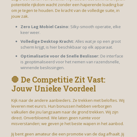
potentiële rijkdom wacht zonder een haperende loading bar
om je tegen te houden. De kracht van de volledige suite, in
jouw zak.
Zero Lag Mobiel Casino:
Silky-smooth operatie, elke
keer weer.
Volledige Desktop Kracht:
Alles wat je op een groot
scherm krijgt, is hier beschikbaar op elk apparaat.
Optimalisatie voor de Snelle Beslisser:
De interface
is geoptimaliseerd voor het nemen van razendsnelle,
winnende beslissingen.
🛑 De Competitie Zit Vast:
Jouw Unieke Voordeel
Kijk naar de andere aanbieders. Ze trekken met beloftes. Wij
leveren met euro’s. Hun bonussen hebben verborgen
valkuilen die jou langzaam naar de grond trekken. Wij zijn
direct. Onverbloemd. We laten geen ruimte voor
misverstanden; we geven je het beste wapen in het aanbod.
Jij bent geen amateur die een promotie van de dag afhaalt. Jij