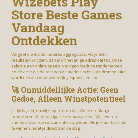
Wizebets Play
Store Beste Games
Vandaag
Ontdekken
Vergeet die middelmateres aggregators. Als je écht
resultaten wilt zien, dan is dit het enige adres dat telt. Onze
selectie aan online speelervaringen biedt de rendementen
en de actie die de rest van de markt slechts kan dromen. Hier
wordt de cash daadwerkelijk gespookt, en snel.
🚀 Onmiddellijke Actie: Geen
Gedoe, Alleen Winstpotentieel
Je tijd is geld, en wij respecteren dat. Geen urenlange
formulieren of onbegrijpelijke voorwaarden. We leveren
snelheid waar de concurrentie stagneert. Als je klaar bent om
te winnen, moet je direct aan de slag.