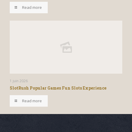
Read more
1 juin 2026
SlotRush Popular Games Fun Slots Experience
Read more