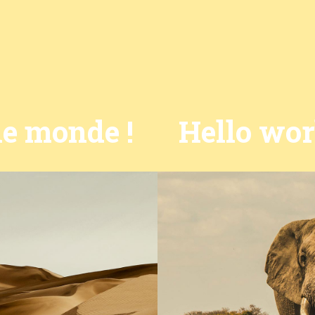
le monde !
Hello wor