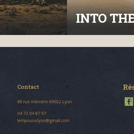
INTO TH
Ré
Contact
88 rue merciere 69002 Lyon
04 72 04 87 97
lempousa.lyon@gmail.com