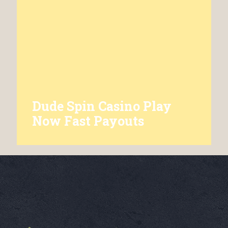
Dude Spin Casino Play
Now Fast Payouts